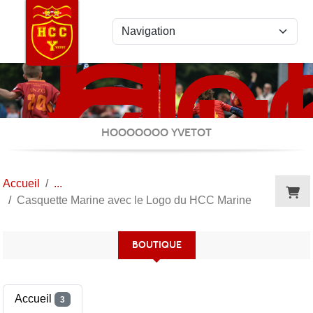
Ho
Panneau de gestion des cookies
Clu
Cau
Yve
HOOOOOOO YVETOT
Accueil
Casquette Marine avec le Logo du HCC Marine
BOUTIQUE
Accueil
3