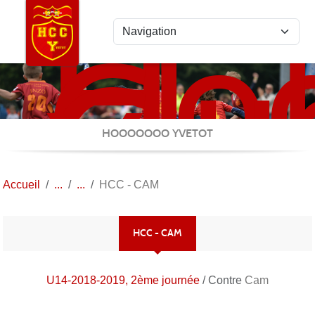
Ho
Panneau de gestion des cookies
Clu
Cau
Yve
HOOOOOOO YVETOT
Accueil
HCC - CAM
HCC - CAM
U14-2018-2019, 2ème journée
/ Contre
Cam