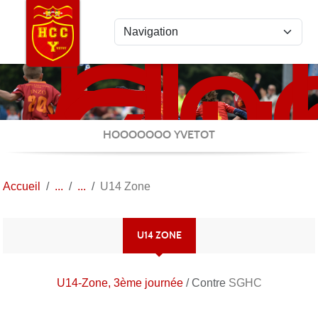
Ho
Panneau de gestion des cookies
Clu
Cau
Yve
HOOOOOOO YVETOT
Accueil
U14 Zone
U14 ZONE
U14-Zone, 3ème journée
/ Contre
SGHC