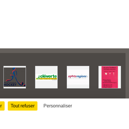
r
Tout refuser
Personnaliser
27223
visites