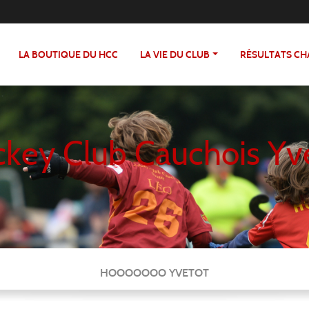
LA BOUTIQUE DU HCC
LA VIE DU CLUB
RÉSULTATS C
key Club Cauchois Yv
HOOOOOOO YVETOT