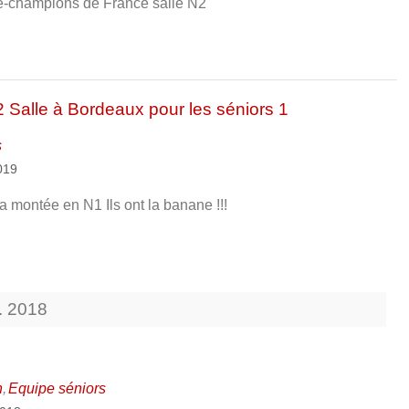
e-champions de France salle N2
2 Salle à Bordeaux pour les séniors 1
s
2019
la montée en N1 Ils ont la banane !!!
.
2018
n
Equipe séniors