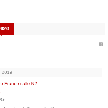
 NEWS
.
2019
e France salle N2
s
2019