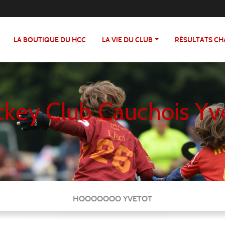
LA BOUTIQUE DU HCC
LA VIE DU CLUB
RÉSULTATS C
key Club Cauchois Yv
HOOOOOOO YVETOT