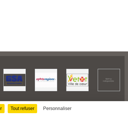
r
Tout refuser
Personnaliser
27297
visites