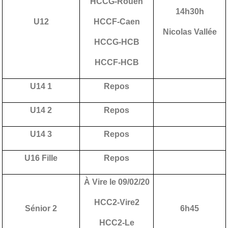
HCCG-Rouen
14h30h
U12
HCCF-Caen
Nicolas Vallée
HCCG-HCB
HCCF-HCB
U14 1
Repos
U14 2
Repos
U14 3
Repos
U16 Fille
Repos
À Vire le 09/02/20
HCC2-Vire2
Sénior 2
6h45
HCC2-Le