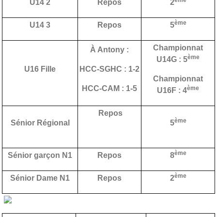
U14 2
Repos
2
ème
U14 3
Repos
5
Championnat
À Antony :
ème
U14G : 5
U16 Fille
HCC-SGHC : 1-2
Championnat
HCC-CAM : 1-5
ème
U16F : 4
Repos
ème
Sénior Régional
5
ème
Sénior garçon N1
Repos
8
ème
Sénior Dame N1
Repos
2