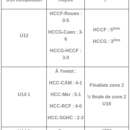
HCCF-Rouen :
0-5
ème
HCCF : 5
HCCG-Caen : 3-
U12
6
ème
HCCG : 3
HCCG-HCCF :
3-0
À Yvetot :
HCC-CAM : 4-1
Finaliste zone 2
U14 1
HCC-Mer : 5-1
½ finale de zone 2
U16
HCC-RCF : 4-0
HCC-SGHC : 2-3
ème