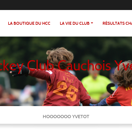
LA BOUTIQUE DU HCC
LA VIE DU CLUB
RÉSULTATS C
key Club Cauchois Yv
HOOOOOOO YVETOT