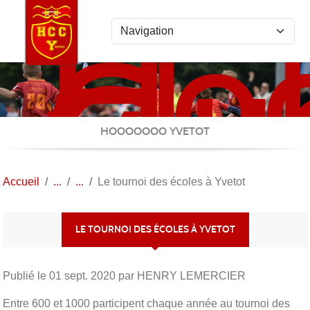
Ho
Panneau de gestion des cookies
Clu
Cau
Yve
HOOOOOOO YVETOT
Accueil
Le tournoi des écoles à Yvetot
LE TOURNOI DES ÉCOLES À YVETOT
Publié le
01 sept. 2020
par HENRY LEMERCIER
Entre 600 et 1000 participent chaque année au tournoi des