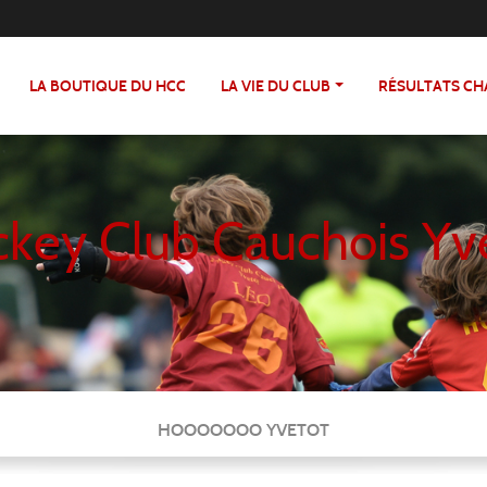
LA BOUTIQUE DU HCC
LA VIE DU CLUB
RÉSULTATS C
key Club Cauchois Yv
HOOOOOOO YVETOT