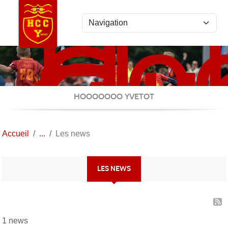
Ho
Panneau de gestion des cookies
Clu
Cau
Yve
HOOOOOOO YVETOT
Accueil
Les news
LES NEWS
1 news