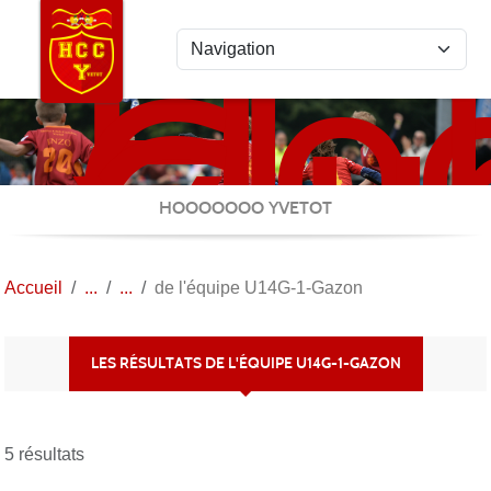
Ho
Panneau de gestion des cookies
Clu
Cau
Yve
HOOOOOOO YVETOT
Accueil
de l'équipe U14G-1-Gazon
LES RÉSULTATS DE L'ÉQUIPE U14G-1-GAZON
5 résultats