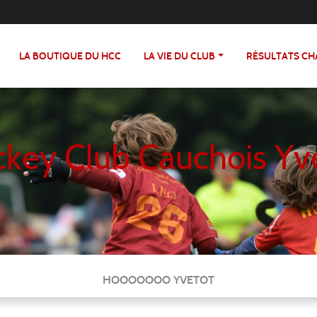
LA BOUTIQUE DU HCC
LA VIE DU CLUB
RÉSULTATS C
key Club Cauchois Yv
HOOOOOOO YVETOT